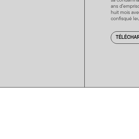
sa condamnat
ans d’empris
huit mois ave
confisqué le
TÉLÉCHAR