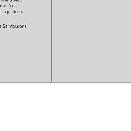
amné à sept
me, à dix-
 la justice a
s Saintourens