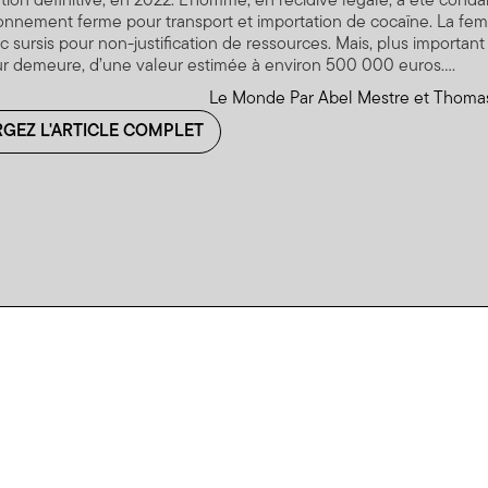
ion définitive, en 2022. L’homme, en récidive légale, a été cond
onnement ferme pour transport et importation de cocaïne. La fem
c sursis pour non-justification de ressources. Mais, plus important :
ur demeure, d’une valeur estimée à environ 500 000 euros....
Le Monde Par Abel Mestre et Thoma
GEZ L'ARTICLE COMPLET