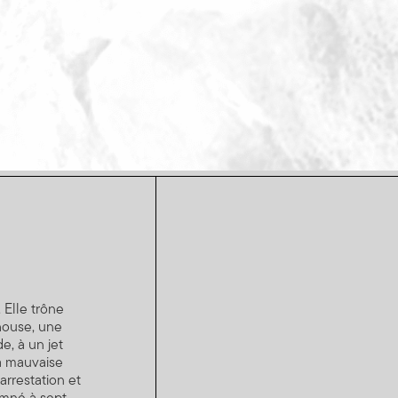
 Elle trône
house, une
e, à un jet
la mauvaise
arrestation et