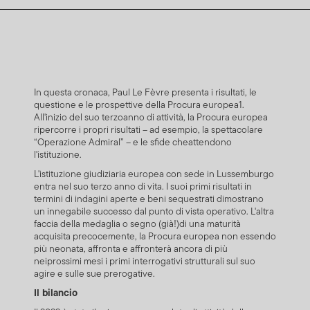
In questa cronaca, Paul Le Fèvre presenta i risultati, le
questione e le prospettive della Procura europea1.
All'inizio del suo terzoanno di attività, la Procura europea
ripercorre i propri risultati – ad esempio, la spettacolare
“Operazione Admiral” – e le sfide cheattendono
l'istituzione.
L'istituzione giudiziaria europea con sede in Lussemburgo
entra nel suo terzo anno di vita. I suoi primi risultati in
termini di indagini aperte e beni sequestrati dimostrano
un innegabile successo dal punto di vista operativo. L'altra
faccia della medaglia o segno (già!)di una maturità
acquisita precocemente, la Procura europea non essendo
più neonata, affronta e affronterà ancora di più
neiprossimi mesi i primi interrogativi strutturali sul suo
agire e sulle sue prerogative.
Il bilancio