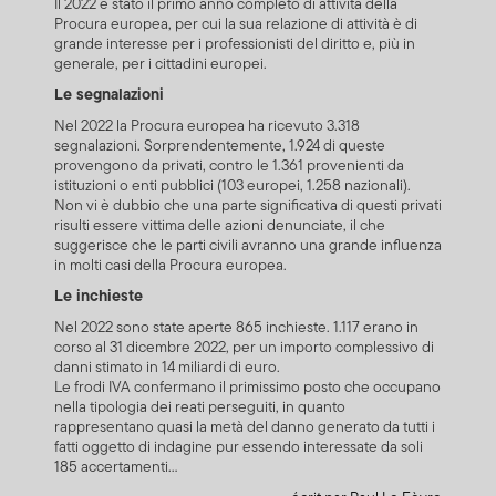
Il 2022 è stato il primo anno completo di attività della
Procura europea, per cui la sua relazione di attività è di
grande interesse per i professionisti del diritto e, più in
generale, per i cittadini europei.
Le segnalazioni
Nel 2022 la Procura europea ha ricevuto 3.318
segnalazioni. Sorprendentemente, 1.924 di queste
provengono da privati, contro le 1.361 provenienti da
istituzioni o enti pubblici (103 europei, 1.258 nazionali).
Non vi è dubbio che una parte significativa di questi privati
risulti essere vittima delle azioni denunciate, il che
suggerisce che le parti civili avranno una grande influenza
in molti casi della Procura europea.
Le inchieste
Nel 2022 sono state aperte 865 inchieste. 1.117 erano in
corso al 31 dicembre 2022, per un importo complessivo di
danni stimato in 14 miliardi di euro.
Le frodi IVA confermano il primissimo posto che occupano
nella tipologia dei reati perseguiti, in quanto
rappresentano quasi la metà del danno generato da tutti i
fatti oggetto di indagine pur essendo interessate da soli
185 accertamenti...